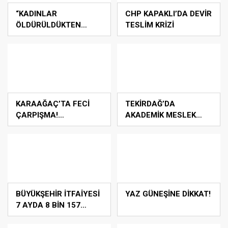
“KADINLAR
CHP KAPAKLI’DA DEVİR
ÖLDÜRÜLDÜKTEN
TESLİM KRİZİ
SONRA DEĞİL,
YAŞARKEN
KORUNMALI”
KARAAĞAÇ’TA FECİ
TEKİRDAĞ’DA
ÇARPIŞMA!
AKADEMİK MESLEK
MOTOSİKLET
ODALARI GÜÇLERİNİ
SÜRÜCÜSÜ YARALANDI
BİRLEŞTİRDİ
BÜYÜKŞEHİR İTFAİYESİ
YAZ GÜNEŞİNE DİKKAT!
7 AYDA 8 BİN 157
OLAYA MÜDAHALE
ETTİ