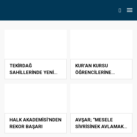
TEKİRDAĞ
KUR’AN KURSU
SAHİLLERİNDE YENİ
ÖĞRENCİLERİNE
NESİL İNSANSIZ
DONDURMA İKRAMI
CANKURTARAN
ARAÇLARI GÖREVDE
HALK AKADEMİSİ’NDEN
AVŞAR; “MESELE
REKOR BAŞARI
SİVRİSİNEK AVLAMAK
DEĞİL, BATAKLIĞI