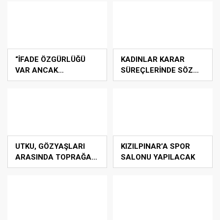
KURUTMAK”
“İFADE ÖZGÜRLÜĞÜ
KADINLAR KARAR
VAR ANCAK
SÜREÇLERİNDE SÖZ
GERÇEKLER YASAK”
SAHİBİ OLUYORLAR
UTKU, GÖZYAŞLARI
KIZILPINAR’A SPOR
ARASINDA TOPRAĞA
SALONU YAPILACAK
VERİLDİ