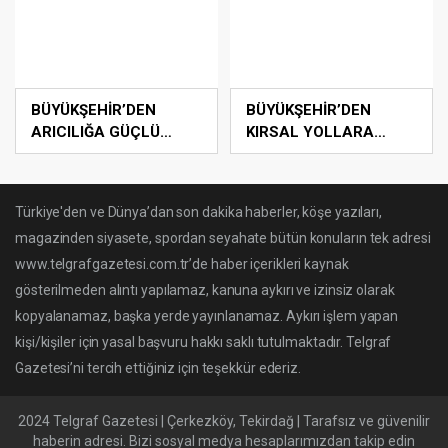
BÜYÜKŞEHİR’DEN
BÜYÜKŞEHİR’DEN
ARICILIĞA GÜÇLÜ
KIRSAL YOLLARA
DESTEK
GÜÇLÜ DOKUNUŞ
Türkiye'den ve Dünya’dan son dakika haberler, köşe yazıları,
magazinden siyasete, spordan seyahate bütün konuların tek adresi
www.telgrafgazetesi.com.tr’de haber içerikleri kaynak
gösterilmeden alıntı yapılamaz, kanuna aykırı ve izinsiz olarak
kopyalanamaz, başka yerde yayınlanamaz. Aykırı işlem yapan
kişi/kişiler için yasal başvuru hakkı saklı tutulmaktadır. Telgraf
Gazetesi’ni tercih ettiğiniz için teşekkür ederiz.
2024 Telgraf Gazetesi | Çerkezköy, Tekirdağ | Tarafsız ve güvenilir
haberin adresi. Bizi sosyal medya hesaplarımızdan takip edin